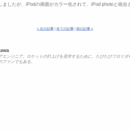
ましたが、iPodの画面がカラー化されて、iPod photoと
« 次の記事
|
全ての記事
|
前の記事 »
zawa
アエンジニア。ロケットの打上げを見学するために、たびたびフロリダ
のファンでもある。