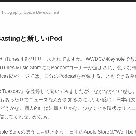
Photography, Space Development
dcastingと新しいiPod
Tunes 4.9がリリースされてますね。WWDCのKeynoteでも
。iTunes Music StoreにもPodcastコーナーが追加され、
 Podcastのページでは、自分のPodcastを登録することもでき
 Music Tuesday」を登録して聞いてみましたが、なかなかいい
astもあったりでニュースなんかを知るのにもいい感じ。日本は文化
どうかな。個人的には結構アリかな。少なくとも現状はリスニ
eも配信してくれないかなぁ。
Storeのほうにも動きあり。日本のApple Storeは"We’ll be b