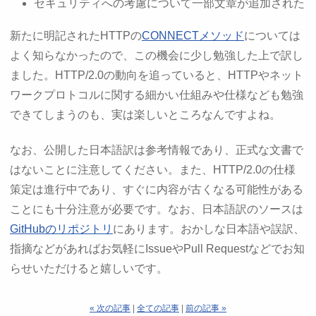
セキュリティへの考慮について一部文章が追加された
新たに明記されたHTTPの
CONNECTメソッド
については
よく知らなかったので、この機会に少し勉強した上で訳し
ました。HTTP/2.0の動向を追っていると、HTTPやネット
ワークプロトコルに関する細かい仕組みや仕様なども勉強
できてしまうのも、実は楽しいところなんですよね。
なお、公開した日本語訳は参考情報であり、正式な文書で
はないことに注意してください。また、HTTP/2.0の仕様
策定は進行中であり、すぐに内容が古くなる可能性がある
ことにも十分注意が必要です。なお、日本語訳のソースは
GitHubのリポジトリ
にあります。おかしな日本語や誤訳、
指摘などがあればお気軽にIssueやPull Requestなどでお知
らせいただけると嬉しいです。
« 次の記事
|
全ての記事
|
前の記事 »