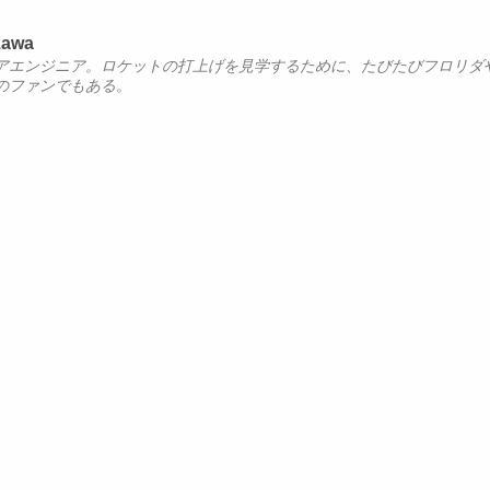
zawa
アエンジニア。ロケットの打上げを見学するために、たびたびフロリダ
のファンでもある。