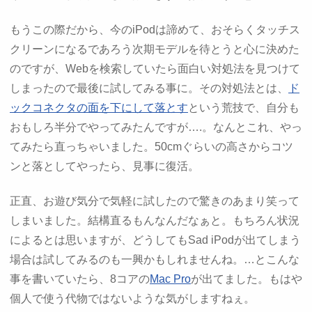
もうこの際だから、今のiPodは諦めて、おそらくタッチス
クリーンになるであろう次期モデルを待とうと心に決めた
のですが、Webを検索していたら面白い対処法を見つけて
しまったので最後に試してみる事に。その対処法とは、
ド
ックコネクタの面を下にして落とす
という荒技で、自分も
おもしろ半分でやってみたんですが….。なんとこれ、やっ
てみたら直っちゃいました。50cmぐらいの高さからコツ
ンと落としてやったら、見事に復活。
正直、お遊び気分で気軽に試したので驚きのあまり笑って
しまいました。結構直るもんなんだなぁと。もちろん状況
によるとは思いますが、どうしてもSad iPodが出てしまう
場合は試してみるのも一興かもしれませんね。…とこんな
事を書いていたら、8コアの
Mac Pro
が出てました。もはや
個人で使う代物ではないような気がしますねぇ。